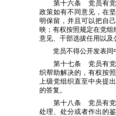
第十六条 党员有党内
政策如有不同意见，在
明保留，并且可以把自
映；有权按照规定在党组
意见、干部选拔任用以及
党员不得公开发表同中
第十七条 党员有党内
织帮助解决的，有权按
上级党组织直至中央提
的答复。
第十八条 党员有党内
处理、处分或者作出的