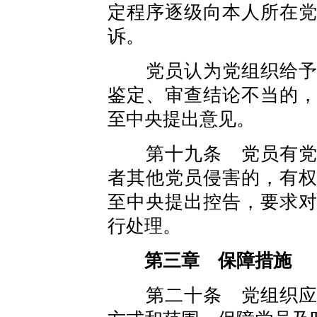
定程序逐级向本人所在
诉。
党员认为党组织给予其
鉴定、审查结论不当的
至中央提出意见。
第十九条 党员有党内
者其他党员侵害的，有
至中央提出控告，要求
行处理。
第三章 保障措施
第二十条 党组织应当