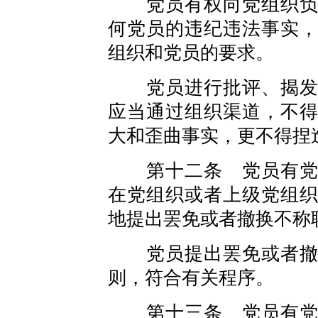
党员有权向党组织负责
何党员的违纪违法事实
组织和党员的要求。
党员进行批评、揭发、
应当通过组织渠道，不
大和歪曲事实，更不得捏
第十二条 党员有党内
在党组织或者上级党组
地提出罢免或者撤换不称
党员提出罢免或者撤换
则，符合有关程序。
第十三条 党员有党内