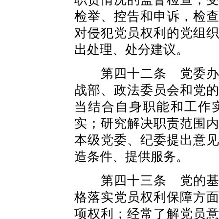
检举、控告和申诉，检
对侵犯党员权利的党组
出处理、处分建议。
第四十二条 党委办公
战部、政法委员会和党
当结合自身职能和工作
实；研究解决职责范围
本级党委、纪委提出意
造条件、提供服务。
第四十三条 党的基层
格落实党员权利保障方
项权利；经常了解党员