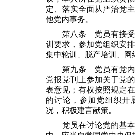
定、落实全面从严治党
他党内事务。
第八条 党员有接受党
训要求，参加党组织安
集中轮训、脱产培训、网
第九条 党员有党内参
党报党刊上参加关于党
表意见；有权按照规定
的讨论，参加党组织开
况，积极建言献策。
党员在讨论党的基本理