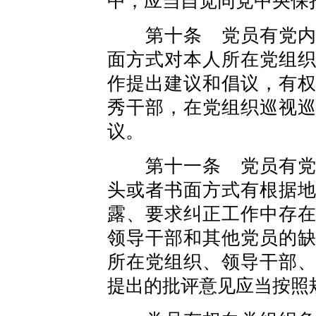
中，应当自觉同党中央保
第十条 党员有党内建
面方式对本人所在党组
作提出建议和倡议，有
秀干部，在党组织巡视
议。
第十一条 党员有党内
头或者书面方式有根据
露、要求纠正工作中存
领导干部和其他党员的
所在党组织、领导干部
提出的批评意见应当按照