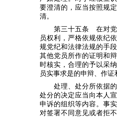
要澄清的，应当按照规
清。
第三十五条 在对党员
员权利，严格依规依纪
规党纪和法律法规的手
其他党员所作的证明和
时核实，合理的予以采
员实事求是的申辩、作证
处理、处分所依据的事
处分的决定应当向本人
申诉的组织等内容。事
对签署不同意见或者拒