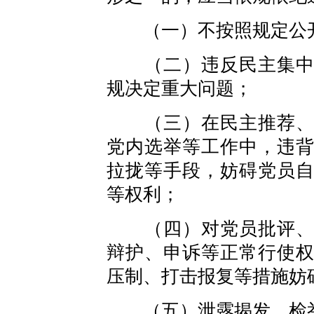
（一）不按照规定公开
（二）违反民主集中制
规决定重大问题；
（三）在民主推荐、民
党内选举等工作中，违
拉拢等手段，妨碍党员
等权利；
（四）对党员批评、揭
辩护、申诉等正常行使
压制、打击报复等措施妨
（五）泄露揭发、检举