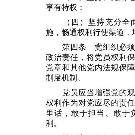
享有特权；
（四）坚持充分全面
施，畅通权利行使渠道，
第四条 党组织必须尊
政治责任，将党员权利
党章和其他党内法规保
制度机制。
党员应当增强党的观念
权利作为对党应尽的责
里话，敢于担当、敢于
利。