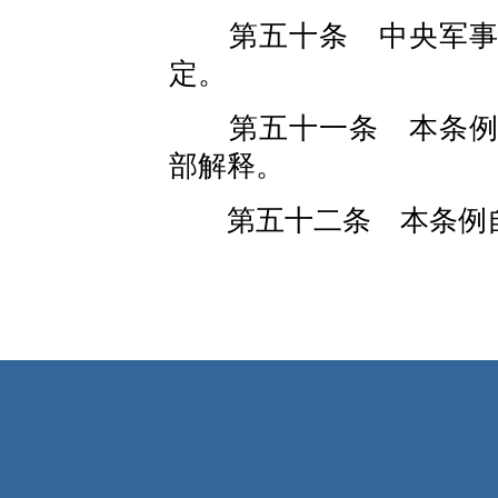
第五十条 中央军事委
定。
第五十一条 本条例由
部解释。
第五十二条 本条例自