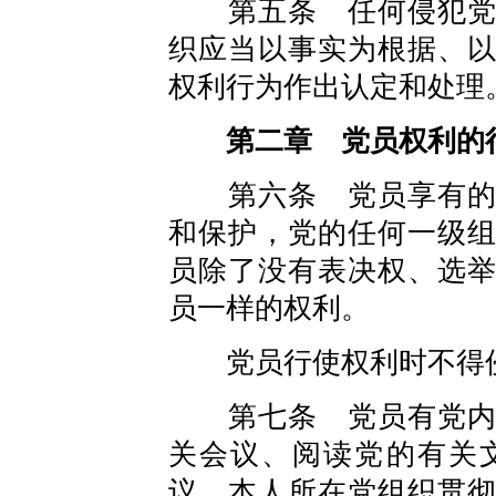
第五条 任何侵犯党员
织应当以事实为根据、
权利行为作出认定和处理
第二章 党员权利的
第六条 党员享有的党
和保护，党的任何一级
员除了没有表决权、选
员一样的权利。
党员行使权利时不得侵
第七条 党员有党内知
关会议、阅读党的有关
议，本人所在党组织贯